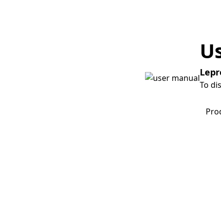
U
Lepr
To di
Down
Pro